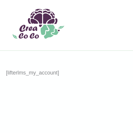
Ir
al
contenido
[lifterlms_my_account]